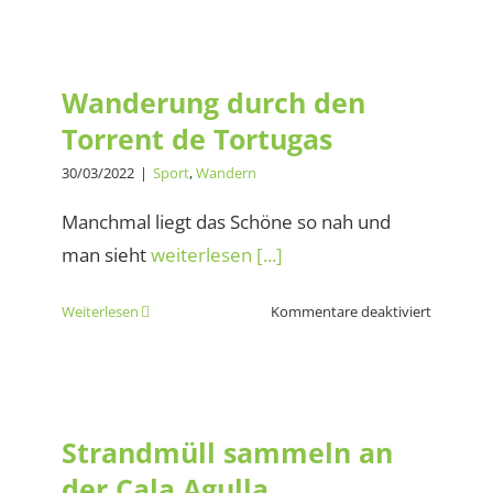
verkannt
Wanderpa
Wanderung durch den
im
Torrent de Tortugas
Osten
Wanderung durch den
Mallorcas
Torrent de Tortugas
30/03/2022
|
Sport
,
Wandern
Manchmal liegt das Schöne so nah und
man sieht
weiterlesen [...]
für
Weiterlesen
Kommentare deaktiviert
Wanderu
durch
den
Strandmüll sammeln an der
Torrent
Cala Agulla
de
Strandmüll sammeln an
Tortugas
der Cala Agulla