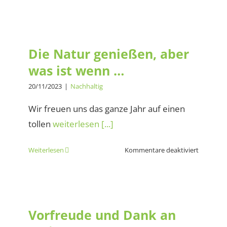
Wandern
auf
der
Die Natur genießen, aber was
schönste
ist wenn …
Insel
Die Natur genießen, aber
der
was ist wenn …
Welt
ist
20/11/2023
|
Nachhaltig
ein
Riesensp
Wir freuen uns das ganze Jahr auf einen
tollen
weiterlesen [...]
für
Weiterlesen
Kommentare deaktiviert
Die
Natur
Vorfreude und Dank an
genießen
meine tollen
aber
Wanderteilnehmer und
was
Vorfreude und Dank an
Partner
ist