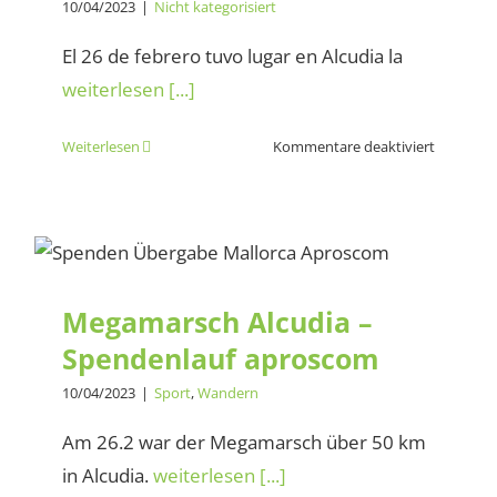
10/04/2023
|
Nicht kategorisiert
El 26 de febrero tuvo lugar en Alcudia la
weiterlesen [...]
für
Weiterlesen
Kommentare deaktiviert
Megamar
Alcudia
–
Megamarsch Alcudia –
carrera
benéfica
Spendenlauf aproscom
aprosco
Megamarsch Alcudia –
Spendenlauf aproscom
10/04/2023
|
Sport
,
Wandern
Am 26.2 war der Megamarsch über 50 km
in Alcudia.
weiterlesen [...]