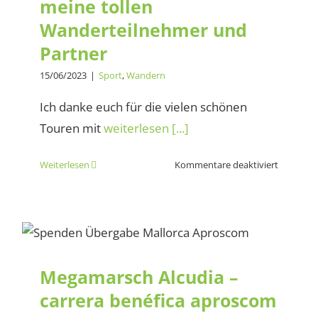
meine tollen
wenn
…
Wanderteilnehmer und
Partner
15/06/2023
|
Sport
,
Wandern
Ich danke euch für die vielen schönen
Touren mit
weiterlesen [...]
für
Weiterlesen
Kommentare deaktiviert
Vorfreud
und
Dank
Megamarsch Alcudia –
an
meine
carrera benéfica aproscom
tollen
Megamarsch Alcudia –
Wanderte
carrera benéfica aproscom
und
Partner