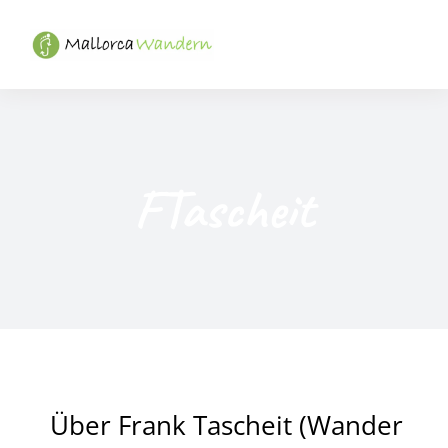
Zum
Inhalt
Toggl
springen
Naviga
News
Termine
FTascheit
Shop
Partner
Wandern
Kontakt
Über
Frank Tascheit (Wander