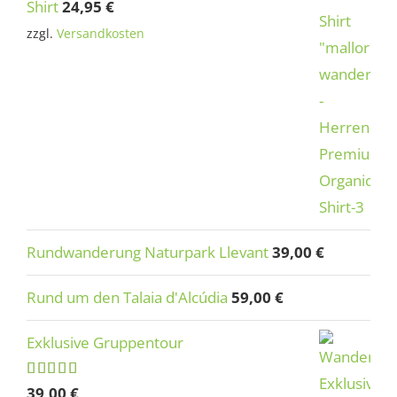
Shirt
24,95
€
zzgl.
Versandkosten
Rundwanderung Naturpark Llevant
39,00
€
Rund um den Talaia d'Alcúdia
59,00
€
Exklusive Gruppentour
Rated
5.00
39,00
€