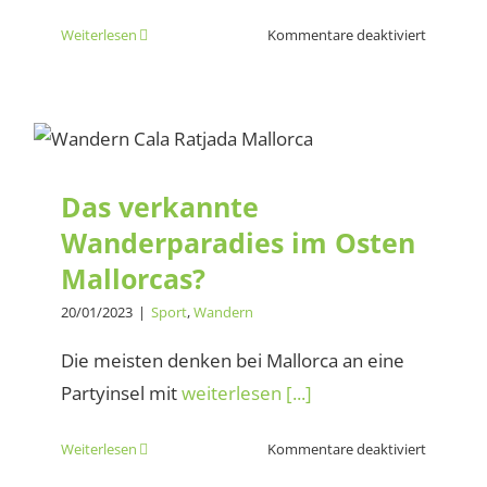
für
Weiterlesen
Kommentare deaktiviert
Megamar
Alcudia
–
Das verkannte
Spendenl
Wanderparadies im Osten
aprosco
Mallorcas?
Das verkannte
Wanderparadies im Osten
Mallorcas?
20/01/2023
|
Sport
,
Wandern
Die meisten denken bei Mallorca an eine
Partyinsel mit
weiterlesen [...]
für
Weiterlesen
Kommentare deaktiviert
Das