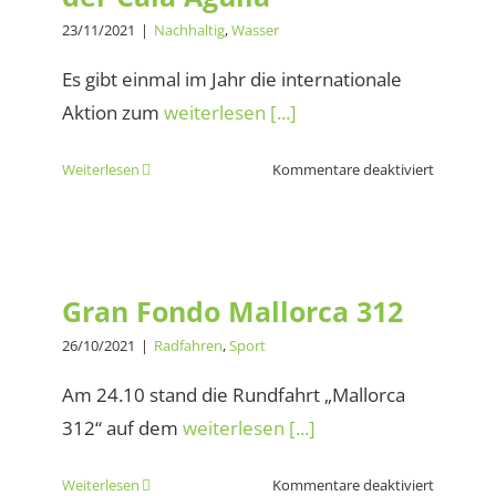
23/11/2021
|
Nachhaltig
,
Wasser
Es gibt einmal im Jahr die internationale
Aktion zum
weiterlesen [...]
für
Weiterlesen
Kommentare deaktiviert
Strandmü
sammeln
an
Gran Fondo Mallorca 312
der
Cala
Gran Fondo Mallorca 312
Agulla
26/10/2021
|
Radfahren
,
Sport
Am 24.10 stand die Rundfahrt „Mallorca
312“ auf dem
weiterlesen [...]
für
Weiterlesen
Kommentare deaktiviert