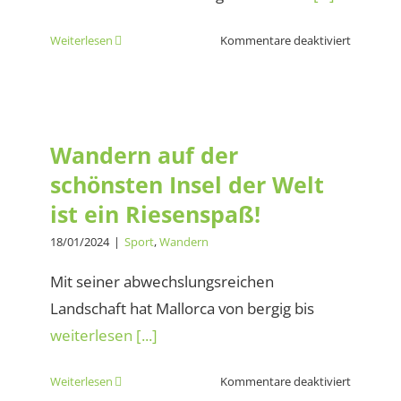
für
Weiterlesen
Kommentare deaktiviert
Da
sind
Wandern auf der schönsten
doch
Insel der Welt ist ein
die
Wegmark
Riesenspaß!
Wandern auf der
schönsten Insel der Welt
ist ein Riesenspaß!
18/01/2024
|
Sport
,
Wandern
Mit seiner abwechslungsreichen
Landschaft hat Mallorca von bergig bis
weiterlesen [...]
für
Weiterlesen
Kommentare deaktiviert