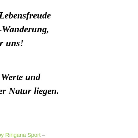
 Lebensfreude
s-Wanderung,
ür uns!
n Werte und
r Natur liegen.
by Ringana Sport –