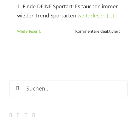
1. Finde DEINE Sportart! Es tauchen immer
wieder Trend-Sportarten
weiterlesen [...]
für
Weiterlesen
Kommentare deaktiviert
Heute
ist
der
internati
„Tag
des
Sports“
Suche
nach: