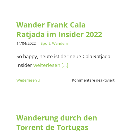
Wander Frank Cala Ratjada
im Insider 2022
Wander Frank Cala
Ratjada im Insider 2022
14/04/2022
|
Sport
,
Wandern
So happy, heute ist der neue Cala Ratjada
Insider
weiterlesen [...]
für
Weiterlesen
Kommentare deaktiviert
Wander
Frank
Cala
Wanderung durch den
Ratjada
Torrent de Tortugas
im
Wanderung durch den
Insider
Torrent de Tortugas
2022