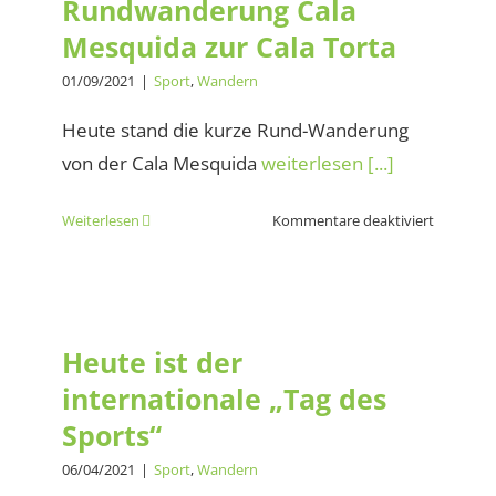
Rundwanderung Cala
Torta
Mesquida zur Cala Torta
01/09/2021
|
Sport
,
Wandern
Heute stand die kurze Rund-Wanderung
von der Cala Mesquida
weiterlesen [...]
für
Weiterlesen
Kommentare deaktiviert
Rundwan
Cala
Mesquid
Heute ist der internationale
zur
„Tag des Sports“
Cala
Heute ist der
Torta
internationale „Tag des
Sports“
06/04/2021
|
Sport
,
Wandern