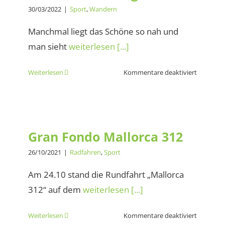
30/03/2022
|
Sport
,
Wandern
Manchmal liegt das Schöne so nah und
man sieht
weiterlesen [...]
für
Weiterlesen
Kommentare deaktiviert
Wanderu
durch
den
Gran Fondo Mallorca 312
Torrent
de
Gran Fondo Mallorca 312
Tortugas
26/10/2021
|
Radfahren
,
Sport
Am 24.10 stand die Rundfahrt „Mallorca
312“ auf dem
weiterlesen [...]
für
Weiterlesen
Kommentare deaktiviert