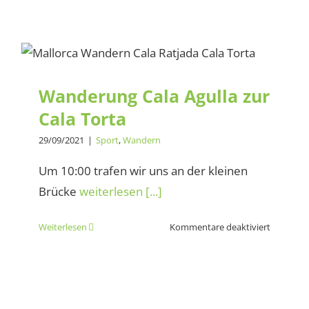
Gran
Fondo
Mallorca
Wanderung Cala Agulla zur
312
Cala Torta
Wanderung Cala Agulla zur
Cala Torta
29/09/2021
|
Sport
,
Wandern
Um 10:00 trafen wir uns an der kleinen
Brücke
weiterlesen [...]
für
Weiterlesen
Kommentare deaktiviert
Wanderu
Cala
Agulla
Rundwanderung Cala
zur
Mesquida zur Cala Torta
Cala