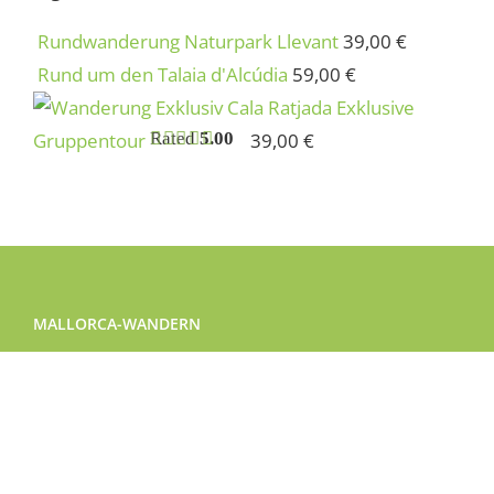
Rundwanderung Naturpark Llevant
39,00
€
Rund um den Talaia d'Alcúdia
59,00
€
Exklusive
Gruppentour
Rated
5.00
39,00
€
out of 5
MALLORCA-WANDERN
Cami de Cala Molto Pol 9 Prc 124, 07580
Capdepera
Phone:
+49 2306 7668413
Mobile:
+34 601 90 39 15