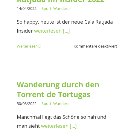
14/04/2022
|
Sport
,
Wandern
So happy, heute ist der neue Cala Ratjada
Insider
weiterlesen [...]
für
Weiterlesen
Kommentare deaktiviert
Wander
Frank
Cala
Wanderung durch den
Ratjada
Torrent de Tortugas
im
Wanderung durch den
Insider
Torrent de Tortugas
2022
30/03/2022
|
Sport
,
Wandern
Manchmal liegt das Schöne so nah und
man sieht
weiterlesen [...]