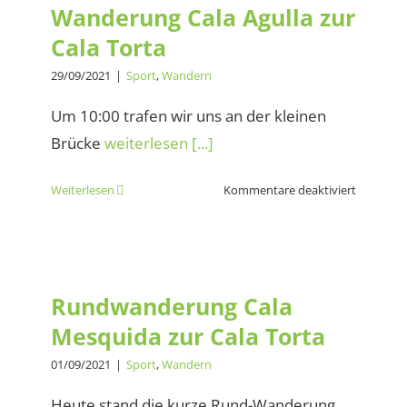
Wanderung Cala Agulla zur
Cala Torta
29/09/2021
|
Sport
,
Wandern
Um 10:00 trafen wir uns an der kleinen
Brücke
weiterlesen [...]
für
Weiterlesen
Kommentare deaktiviert
Wanderu
Cala
Agulla
Rundwanderung Cala
zur
Mesquida zur Cala Torta
Cala
Rundwanderung Cala
Torta
Mesquida zur Cala Torta
01/09/2021
|
Sport
,
Wandern
Heute stand die kurze Rund-Wanderung