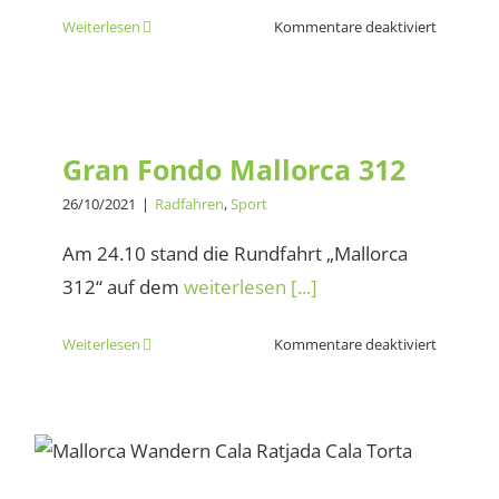
für
Weiterlesen
Kommentare deaktiviert
Wanderu
durch
den
Gran Fondo Mallorca 312
Torrent
de
Gran Fondo Mallorca 312
Tortugas
26/10/2021
|
Radfahren
,
Sport
Am 24.10 stand die Rundfahrt „Mallorca
312“ auf dem
weiterlesen [...]
für
Weiterlesen
Kommentare deaktiviert
Gran
Fondo
Mallorca
Wanderung Cala Agulla zur
312
Cala Torta