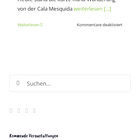
von der Cala Mesquida
weiterlesen [...]
für
Weiterlesen
Kommentare deaktiviert
Rundwan
Cala
Mesquid
zur
Cala
Torta
Suche
nach:
Kommende Veranstaltungen