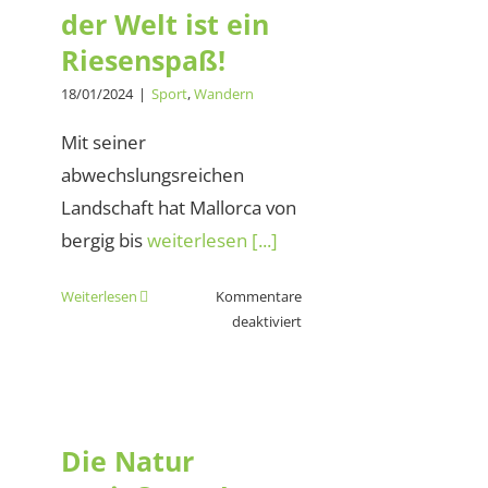
der Welt ist ein
Riesenspaß!
18/01/2024
|
Sport
,
Wandern
Mit seiner
abwechslungsreichen
Landschaft hat Mallorca von
bergig bis
weiterlesen [...]
Weiterlesen
Kommentare
für
deaktiviert
Wandern
auf
Die Natur genießen,
der
aber was ist wenn
schönsten
Insel
…
Die Natur
der