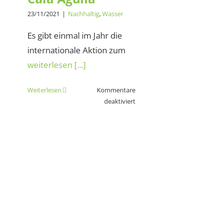
23/11/2021
|
Nachhaltig
,
Wasser
Es gibt einmal im Jahr die
internationale Aktion zum
weiterlesen [...]
Weiterlesen
Kommentare
für
deaktiviert
Strandmüll
sammeln
an
der
Cala
Agulla