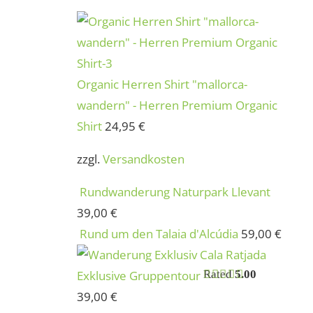
Organic Herren Shirt "mallorca-
wandern" - Herren Premium Organic
Shirt
24,95
€
zzgl.
Versandkosten
Rundwanderung Naturpark Llevant
39,00
€
Rund um den Talaia d'Alcúdia
59,00
€
Exklusive Gruppentour
Rated
5.00
out of 5
39,00
€