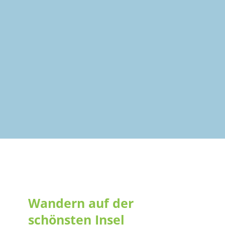
Wandern auf der
schönsten Insel der
Welt ist ein
Wandern auf der
Riesenspaß!
schönsten Insel