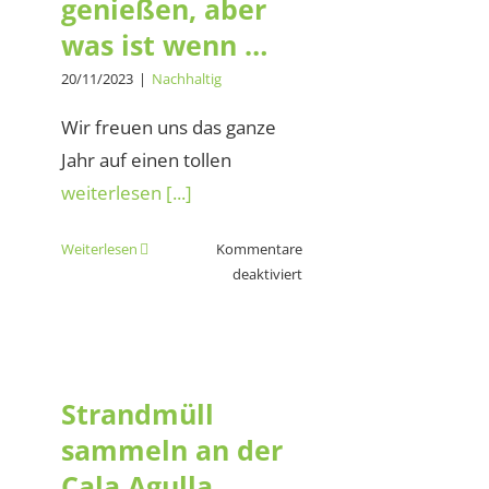
genießen, aber
Welt
ist
was ist wenn …
ein
20/11/2023
|
Nachhaltig
Riesenspaß!
Wir freuen uns das ganze
Jahr auf einen tollen
weiterlesen [...]
Weiterlesen
Kommentare
für
deaktiviert
Die
Natur
Strandmüll
genießen,
sammeln an der
aber
was
Cala Agulla
Strandmüll
ist
sammeln an der
wenn
…
Cala Agulla