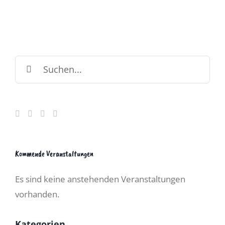
an
der
Cala
Agulla
Suche
nach:
Kommende Veranstaltungen
Es sind keine anstehenden Veranstaltungen
vorhanden.
Kategorien