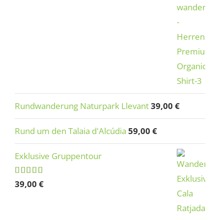
Rundwanderung Naturpark Llevant
39,00
€
Rund um den Talaia d'Alcúdia
59,00
€
Exklusive Gruppentour
Rated
5.00
39,00
€
out of 5