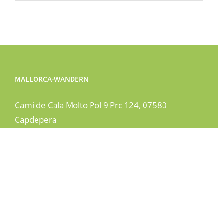
MALLORCA-WANDERN
Cami de Cala Molto Pol 9 Prc 124, 07580
Capdepera
Phone:
+49 2306 7668413
Mobile:
+34 601 90 39 15
Email:
info@mallorca-wandern.net
Web:
www.mallorca-wandern.net