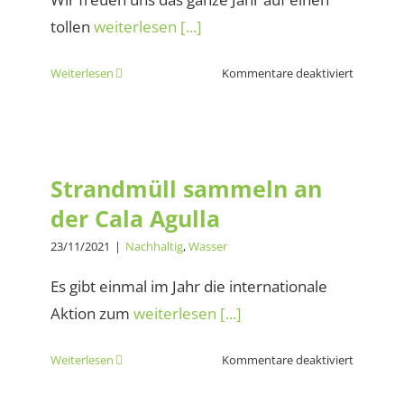
tollen
weiterlesen [...]
für
Weiterlesen
Kommentare deaktiviert
Die
Natur
genießen
Strandmüll sammeln an der
aber
Cala Agulla
was
Strandmüll sammeln an
ist
der Cala Agulla
wenn
…
23/11/2021
|
Nachhaltig
,
Wasser
Es gibt einmal im Jahr die internationale
Aktion zum
weiterlesen [...]
für
Weiterlesen
Kommentare deaktiviert
Strandmü
sammeln