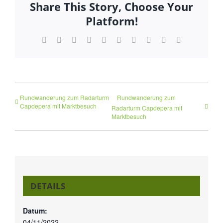
Share This Story, Choose Your
Platform!
Facebook
Twitter
Reddit
LinkedIn
WhatsApp
Tumblr
Pinterest
Vk
Xing
E-
Mail
Rundwanderung zum Radarturm
Rundwanderung zum
Capdepera mit Marktbesuch
Radarturm Capdepera mit
Marktbesuch
DETAILS
Datum:
04/11/2022