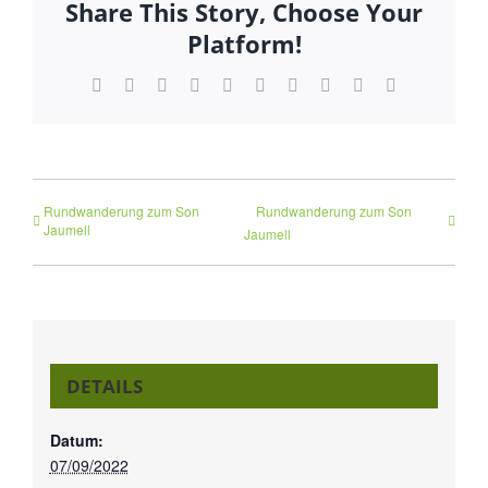
Share This Story, Choose Your
Platform!
Facebook
Twitter
Reddit
LinkedIn
WhatsApp
Tumblr
Pinterest
Vk
Xing
E-
Mail
Rundwanderung zum Son
Rundwanderung zum Son
Jaumell
Jaumell
DETAILS
Datum:
07/09/2022