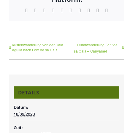
Facebook
Twitter
Reddit
LinkedIn
WhatsApp
Tumblr
Pinterest
Vk
Xing
E-
Mail
Küstenwanderung von der Cala
Rundwanderung Font de
Agulla nach Font de sa Cala
sa Cala – Canyamel
DETAILS
Datum:
18/09/2023
Zeit: