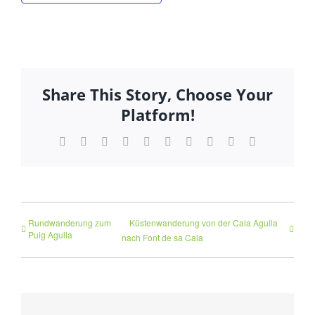
Share This Story, Choose Your
Platform!
Facebook
Twitter
Reddit
LinkedIn
WhatsApp
Tumblr
Pinterest
Vk
Xing
E-
Mail
Rundwanderung zum
Küstenwanderung von der Cala Agulla
Puig Agulla
nach Font de sa Cala