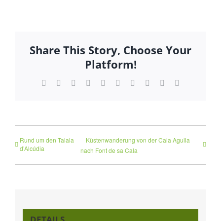
Share This Story, Choose Your
Platform!
Facebook
Twitter
Reddit
LinkedIn
WhatsApp
Tumblr
Pinterest
Vk
Xing
E-
Mail
Rund um den Talaia
Küstenwanderung von der Cala Agulla
d’Alcúdia
nach Font de sa Cala
DETAILS