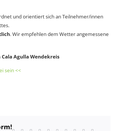
dnet und orientiert sich an Teilnehmer/innen
tes.
tlich
. Wir empfehlen dem Wetter angemessene
n Cala Agulla Wendekreis
ei sein <<
orm!
Facebook
Twitter
Reddit
LinkedIn
WhatsApp
Tumblr
Pinterest
Vk
Xing
E-