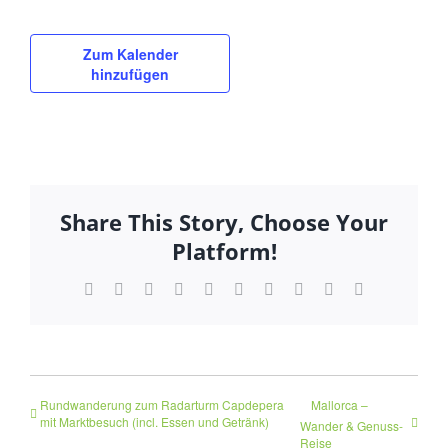
Zum Kalender
hinzufügen
Share This Story, Choose Your
Platform!
Facebook
Twitter
Reddit
LinkedIn
WhatsApp
Tumblr
Pinterest
Vk
Xing
E-
Mail
Rundwanderung zum Radarturm Capdepera
Mallorca –
mit Marktbesuch (incl. Essen und Getränk)
Wander & Genuss-
Reise