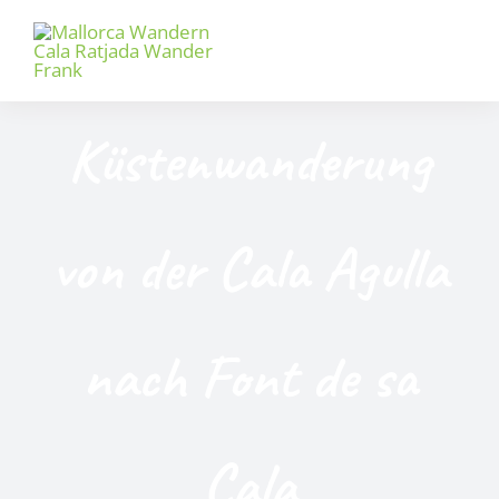
Zum
Inhalt
Toggl
springen
Naviga
News
Küstenwanderung
Termine
von der Cala Agulla
Shop
Partner
nach Font de sa
Wandern
Kontakt
Cala