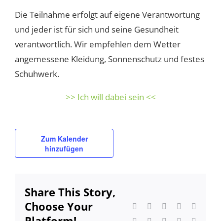
Die Teilnahme erfolgt auf eigene Verantwortung
und jeder ist für sich und seine Gesundheit
verantwortlich. Wir empfehlen dem Wetter
angemessene Kleidung, Sonnenschutz und festes
Schuhwerk.
>> Ich will dabei sein <<
Zum Kalender
hinzufügen
Share This Story,
Choose Your
Facebook
Twitter
Reddit
LinkedIn
WhatsA
Platform!
Tumblr
Pinterest
Vk
Xing
E-